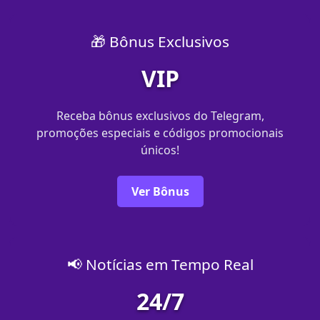
🎁 Bônus Exclusivos
VIP
Receba bônus exclusivos do Telegram,
promoções especiais e códigos promocionais
únicos!
Ver Bônus
📢 Notícias em Tempo Real
24/7