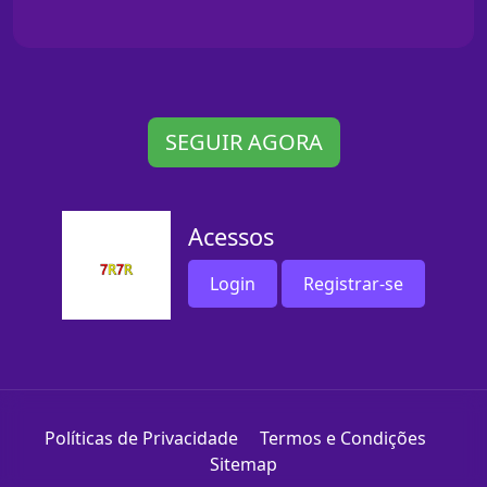
SEGUIR AGORA
Acessos
Login
Registrar-se
Políticas de Privacidade
Termos e Condições
Sitemap