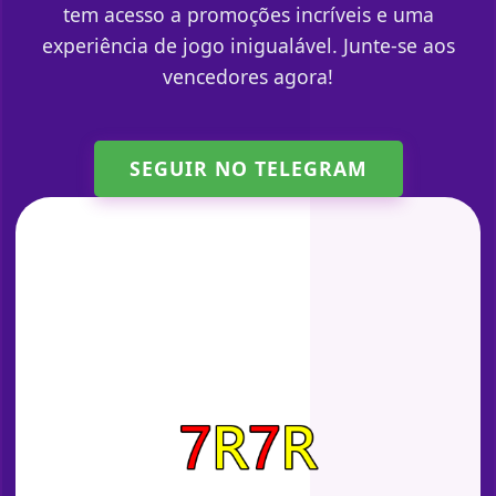
tem acesso a promoções incríveis e uma
experiência de jogo inigualável. Junte-se aos
vencedores agora!
SEGUIR NO TELEGRAM