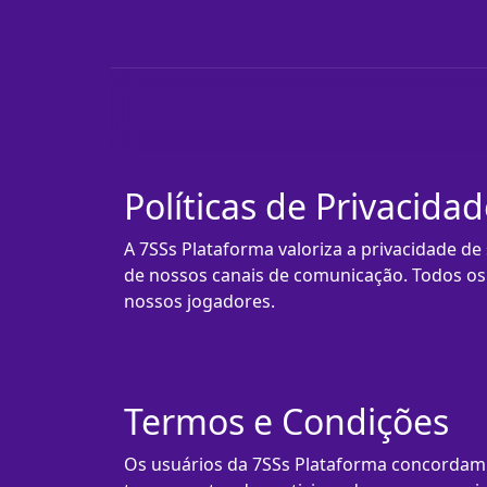
Políticas de Privacida
A 7SSs Plataforma valoriza a privacidade d
de nossos canais de comunicação. Todos os 
nossos jogadores.
Termos e Condições
Os usuários da 7SSs Plataforma concordam e