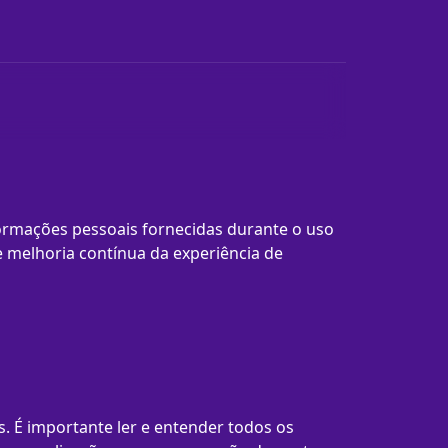
formações pessoais fornecidas durante o uso
e melhoria contínua da experiência de
. É importante ler e entender todos os