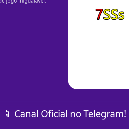
e jogo inigualável.
📱 Canal Oficial no Telegram!