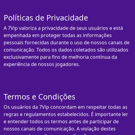
Políticas de Privacidade
A 7Vip valoriza a privacidade de seus usuários e está
empenhada em proteger todas as informações
pessoais fornecidas durante o uso de nossos canais de
comunicação. Todos os dados coletados são utilizados
exclusivamente para fins de melhoria contínua da
experiência de nossos jogadores.
Termos e Condições
Os usuários da 7Vip concordam em respeitar todas as
regras e regulamentos estabelecidos. É importante ler
e entender todos os termos antes de participar de
nossos canais de comunicação. A violação destes