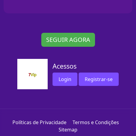
SEGUIR AGORA
Acessos
Login
Registrar-se
Políticas de Privacidade
Termos e Condições
Sitemap