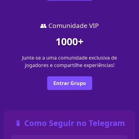
👥 Comunidade VIP
1000+
Junte-se a uma comunidade exclusiva de
jogadores e compartilhe experiências!
Entrar Grupo
📱 Como Seguir no Telegram