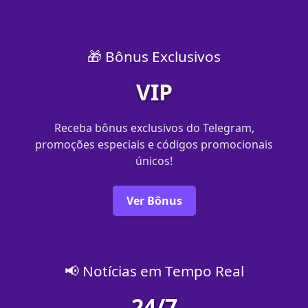
🎁 Bônus Exclusivos
VIP
Receba bônus exclusivos do Telegram,
promoções especiais e códigos promocionais
únicos!
Ver Bônus
📢 Notícias em Tempo Real
24/7