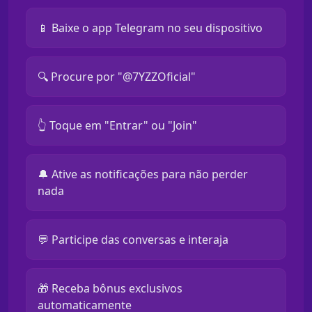
📱 Baixe o app Telegram no seu dispositivo
🔍 Procure por "@7YZZOficial"
👆 Toque em "Entrar" ou "Join"
🔔 Ative as notificações para não perder
nada
💬 Participe das conversas e interaja
🎁 Receba bônus exclusivos
automaticamente