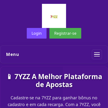
Login
Registrar-se
Menu
📱 7YZZ A Melhor Plataforma
de Apostas
Cadastre-se na 7YZZ para ganhar bônus no
cadastro e em cada recarga. Com a 7YZZ, você