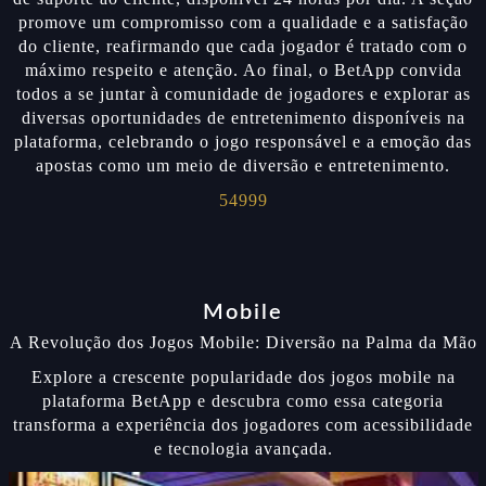
promove um compromisso com a qualidade e a satisfação
do cliente, reafirmando que cada jogador é tratado com o
máximo respeito e atenção. Ao final, o BetApp convida
todos a se juntar à comunidade de jogadores e explorar as
diversas oportunidades de entretenimento disponíveis na
plataforma, celebrando o jogo responsável e a emoção das
apostas como um meio de diversão e entretenimento.
54999
Mobile
A Revolução dos Jogos Mobile: Diversão na Palma da Mão
Explore a crescente popularidade dos jogos mobile na
plataforma BetApp e descubra como essa categoria
transforma a experiência dos jogadores com acessibilidade
e tecnologia avançada.