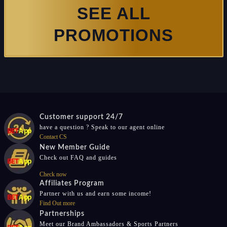
SEE ALL
PROMOTIONS
Customer support 24/7
have a question ? Speak to our agent online
Contact CS
New Member Guide
Check out FAQ and guides
Check now
Affiliates Program
Partner with us and earn some income!
Find Out more
Partnerships
Meet our Brand Ambassadors & Sports Partners